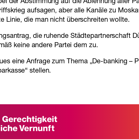
bei der Abstimmung auf die Ablehnung aller Par
iffskrieg aufsagen, aber alle Kanäle zu Mosk
 Linie, die man nicht überschreiten wollte.
zungsantrag, die ruhende Städtepartnerschaft
äß keine andere Partei dem zu.
hues eine Anfrage zum Thema „De-banking – P
arkasse“ stellen.